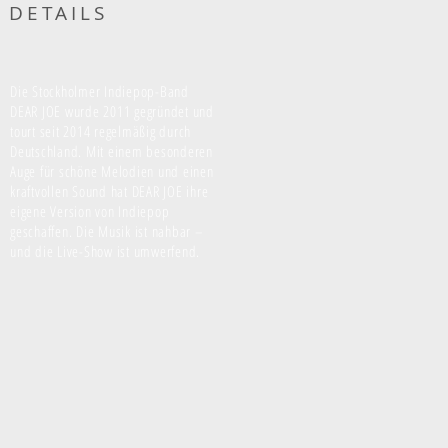
DETAILS
Die Stockholmer Indiepop-Band
DEAR JOE wurde 2011 gegründet und
tourt seit 2014 regelmäßig durch
Deutschland. Mit einem besonderen
Auge für schöne Melodien und einen
kraftvollen Sound hat DEAR JOE ihre
eigene Version von Indiepop
geschaffen. Die Musik ist nahbar –
und die Live-Show ist umwerfend.