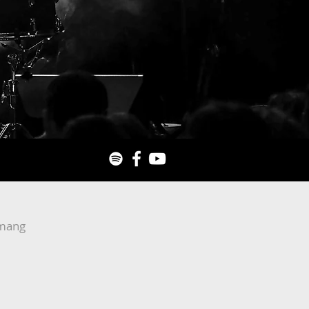
E
mang