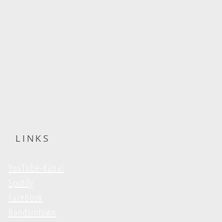
LINKS
YouTube-Kanal
Spotify
Facebook
Bandsintown