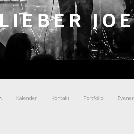
LIEBER JO
m
Kalender
Kontakt
Portfolio
Evene